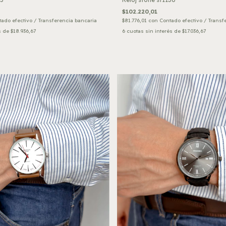
$102.220,01
ado efectivo / Transferencia bancaria
$81.776,01
con
Contado efectivo / Transf
s de
$18.936,67
6
cuotas sin interés de
$17.036,67