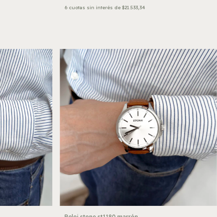
6
cuotas sin interés de
$21.533,34
Reloj stone st1180 marrón