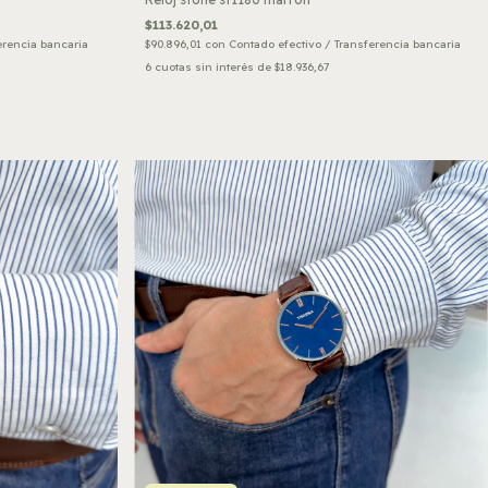
$113.620,01
erencia bancaria
$90.896,01
con
Contado efectivo / Transferencia bancaria
6
cuotas sin interés de
$18.936,67