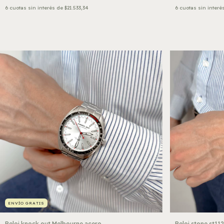
6
cuotas sin interés de
$21.533,34
6
cuotas sin interé
ENVÍO GRATIS
Reloj knock out Melbourne acero
Reloj stone st11