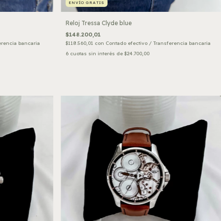
ENVÍO GRATIS
Reloj Tressa Clyde blue
$148.200,01
erencia bancaria
$118.560,01
con
Contado efectivo / Transferencia bancaria
6
cuotas sin interés de
$24.700,00