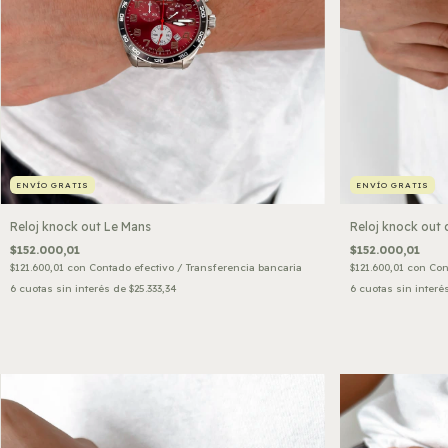
ENVÍO GRATIS
ENVÍO GRATIS
Reloj knock out Le Mans
Reloj knock out 
$152.000,01
$152.000,01
$121.600,01
con
Contado efectivo / Transferencia bancaria
$121.600,01
con
Con
6
cuotas sin interés de
$25.333,34
6
cuotas sin interé