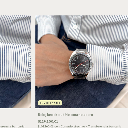
ENVÍO GRATIS
Reloj knock out Melbourne acero
$129.200,01
ferencia bancaria
$103.360,01
con
Contado efectivo / Transferencia bancaria