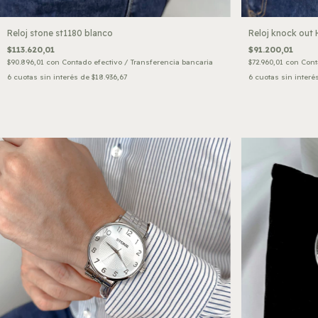
Reloj stone st1180 blanco
Reloj knock out
$113.620,01
$91.200,01
$90.896,01
con
Contado efectivo / Transferencia bancaria
$72.960,01
con
Cont
6
cuotas sin interés de
$18.936,67
6
cuotas sin interé