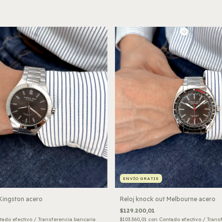
ENVÍO GRATIS
Kingston acero
Reloj knock out Melbourne acero
$129.200,01
tado efectivo / Transferencia bancaria
$103.360,01
con
Contado efectivo / Trans