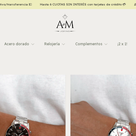
 con tarjetas de crédito 💳
¡ENVÍO GRATIS a todo el país, a partir de $120.000,00! ✈️
Acero dorado
Relojería
Complementos
¡2 x 1!