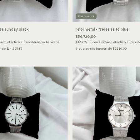
SIN STOCK
ssa sunday black
reloj metal - tressa salto blue
$54.720,00
ado efectivo / Transferencia bancaria
$43.776,00
con
Contado efectivo / Transf
s de
$14.693,33
6
cuotas sin interés de
$9.120,00