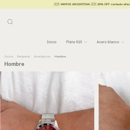
TINA 🇦🇷 20% OFF contado efectivo/transferencia 💵
Hasta 6 CUOTAS SIN INTERÉS
Inicio
Plata 925
Acero blanco
Inicio
.
Relojería
.
Analógicos
.
Hombre
Hombre