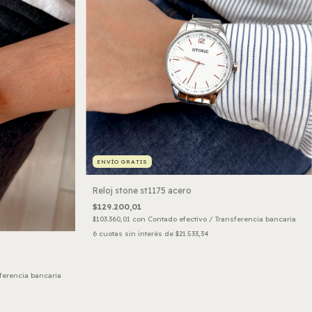
ENVÍO GRATIS
Reloj stone st1175 acero
$129.200,01
$103.360,01
con
Contado efectivo / Transferencia bancaria
6
cuotas sin interés de
$21.533,34
ferencia bancaria