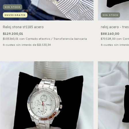
SIN STOCK
ENVÍO GRATIS
SIN STOCK
Reloj stone st1185 acero
reloj acero - tre
$129.200,01
$88.160,00
$103.360,01
con
Contado efectivo / Transferencia bancaria
$70.528,00
con
Cont
6
cuotas sin interés de
$21.533,34
6
cuotas sin interé