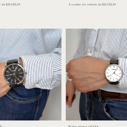
s de
$20.583,34
6
cuotas sin interés de
$21.533,34
25
Reloj stone st1136