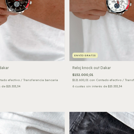
ENVÍO GRATIS
Reloj knock out Dakar
dakar
$152.000,01
$121.600,01
con
Contado efectivo / Trans
tado efectivo / Transferencia bancaria
6
cuotas sin interés de
$25.333,34
s de
$25.333,34