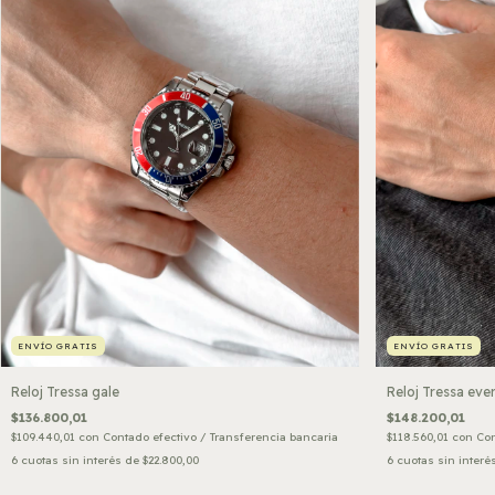
ENVÍO GRATIS
ENVÍO GRATIS
Reloj Tressa eve
Reloj Tressa gale
$148.200,01
$136.800,01
$118.560,01
con
Con
$109.440,01
con
Contado efectivo / Transferencia bancaria
6
cuotas sin interé
6
cuotas sin interés de
$22.800,00