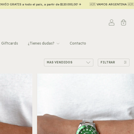
🇦🇷 VAMOS ARGENTINA 🇦🇷 20% OFF contado efectivo/transferencia 💵
Hasta
0
Giftcards
¿Tienes dudas?
Contacto
FILTRAR