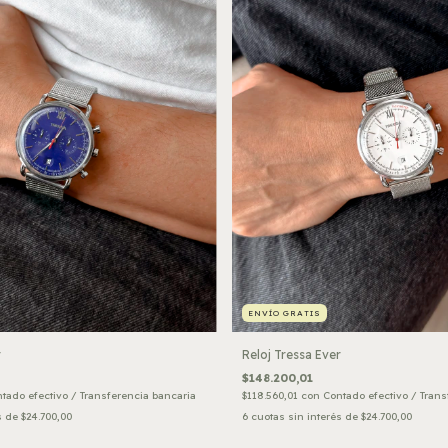
ENVÍO GRATIS
Reloj Tressa Ever
r
$148.200,01
$118.560,01
con
Contado efectivo / Trans
tado efectivo / Transferencia bancaria
6
cuotas sin interés de
$24.700,00
s de
$24.700,00