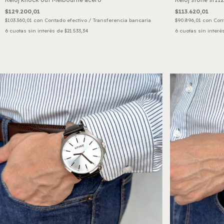
$129.200,01
$113.620,01
$103.360,01
con
Contado efectivo / Transferencia bancaria
$90.896,01
con
Cont
6
cuotas sin interés de
$21.533,34
6
cuotas sin interé