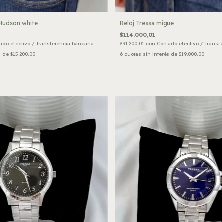
 Hudson white
Reloj Tressa migue
$114.000,01
ado efectivo / Transferencia bancaria
$91.200,01
con
Contado efectivo / Transf
s de
$15.200,00
6
cuotas sin interés de
$19.000,00