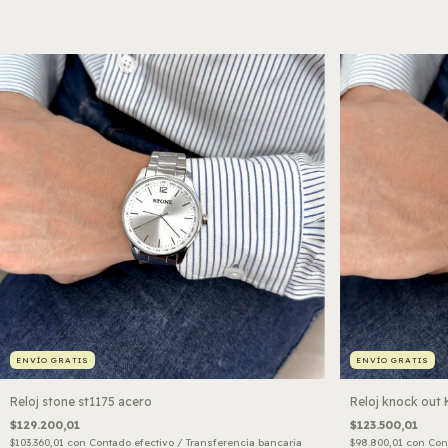
ENVÍO GRATIS
ENVÍO GRATIS
Reloj stone st1175 acero
Reloj knock out 
$129.200,01
$123.500,01
$103.360,01
con
Contado efectivo / Transferencia bancaria
$98.800,01
con
Con