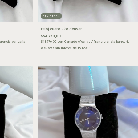
SIN STOCK
reloj cuero - ko denver
$54.720,00
erencia bancaria
$43.776,00
con
Contado efectivo / Transferencia bancaria
6
cuotas sin interés de
$9.120,00