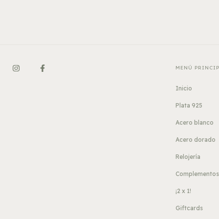
MENÚ PRINCI
Inicio
Plata 925
Acero blanco
Acero dorado
Relojería
Complemento
¡2 x 1!
Giftcards