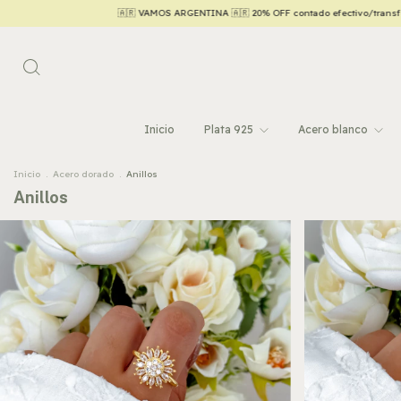
GENTINA 🇦🇷 20% OFF contado efectivo/transferencia 💵
Hasta 6 CUOTAS SIN INTER
Inicio
Plata 925
Acero blanco
Inicio
.
Acero dorado
.
Anillos
Anillos