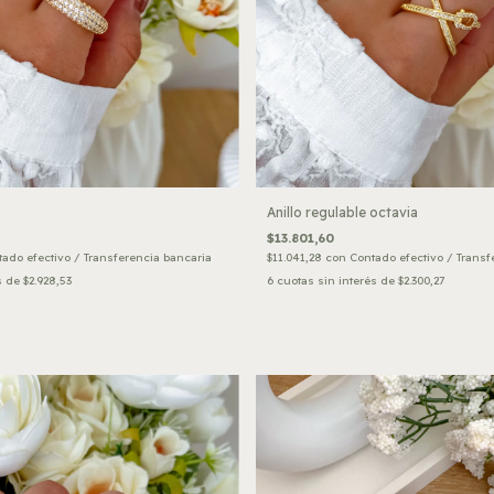
Anillo regulable octavia
$13.801,60
ado efectivo / Transferencia bancaria
$11.041,28
con
Contado efectivo / Transf
s de
$2.928,53
6
cuotas sin interés de
$2.300,27