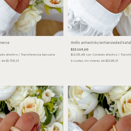
 merce
Anillo antiestrés/antiansiedad katal
$15.169,60
ado efectivo / Transferencia bancaria
$12.135,68
con
Contado efectivo / Transf
s de
$1.758,13
6
cuotas sin interés de
$2.528,27