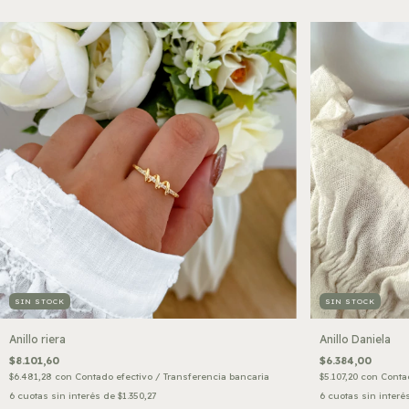
SIN STOCK
SIN STOCK
Anillo riera
Anillo Daniela
$8.101,60
$6.384,00
$6.481,28
con
Contado efectivo / Transferencia bancaria
$5.107,20
con
Contad
6
cuotas sin interés de
$1.350,27
6
cuotas sin interé