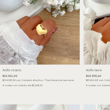
Anillo rosario
Anillo laura
$13.011,20
$10.305,60
$10.408,96
con
Contado efectivo / Transferencia bancaria
$8.244,48
con
Cont
6
cuotas sin interés de
$2.168,53
6
cuotas sin interé