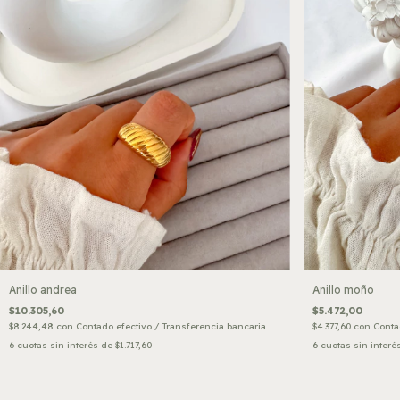
Anillo andrea
Anillo moño
$10.305,60
$5.472,00
$8.244,48
con
Contado efectivo / Transferencia bancaria
$4.377,60
con
Conta
6
cuotas sin interés de
$1.717,60
6
cuotas sin interé