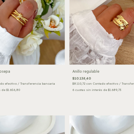
josepa
Anillo regulable
$10.138,40
do efectivo / Transferencia bancaria
$8.110,72
con
Contado efectivo / Transfe
s de
$1.656,80
6
cuotas sin interés de
$1.689,73