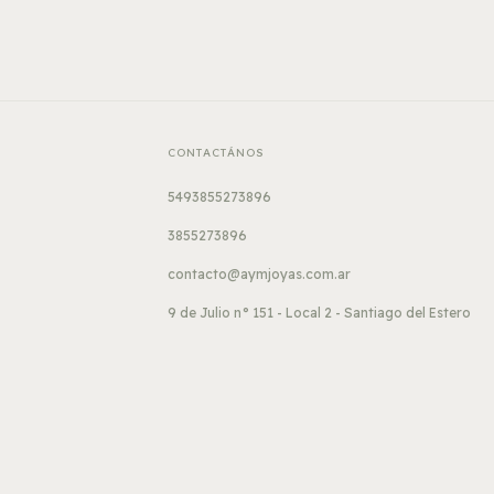
CONTACTÁNOS
5493855273896
3855273896
contacto@aymjoyas.com.ar
9 de Julio n° 151 - Local 2 - Santiago del Estero