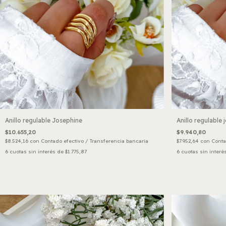
Anillo regulable Josephine
Anillo regulable 
$10.655,20
$9.940,80
$8.524,16
con
Contado efectivo / Transferencia bancaria
$7.952,64
con
Conta
6
cuotas sin interés de
$1.775,87
6
cuotas sin interé