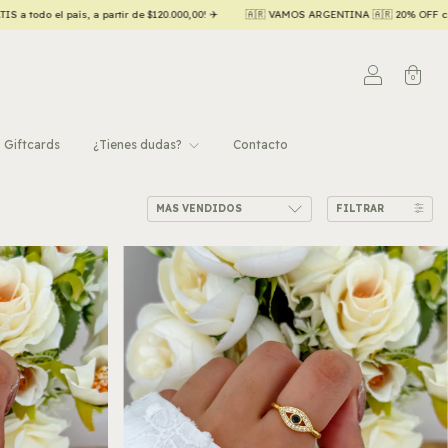
 ✈️
🇦🇷 VAMOS ARGENTINA 🇦🇷 20% OFF contado efectivo/transferencia 💵
Ha
0
Giftcards
¿Tienes dudas?
Contacto
FILTRAR