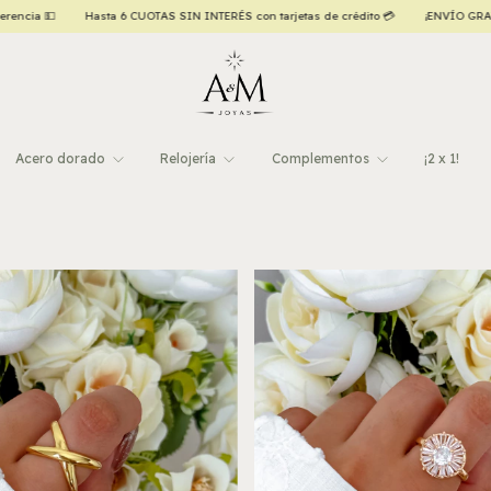
ÉS con tarjetas de crédito 💳
¡ENVÍO GRATIS a todo el país, a partir de $120.000,00!
Acero dorado
Relojería
Complementos
¡2 x 1!