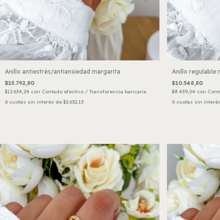
Anillo antiestrés/antiansiedad margarita
Anillo regulable
$15.792,80
$10.548,80
$12.634,24
con
Contado efectivo / Transferencia bancaria
$8.439,04
con
Cont
6
cuotas sin interés de
$2.632,13
6
cuotas sin interé