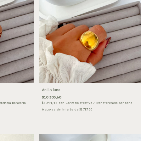
Anillo luna
$10.305,60
erencia bancaria
$8.244,48
con
Contado efectivo / Transferencia bancaria
6
cuotas sin interés de
$1.717,60