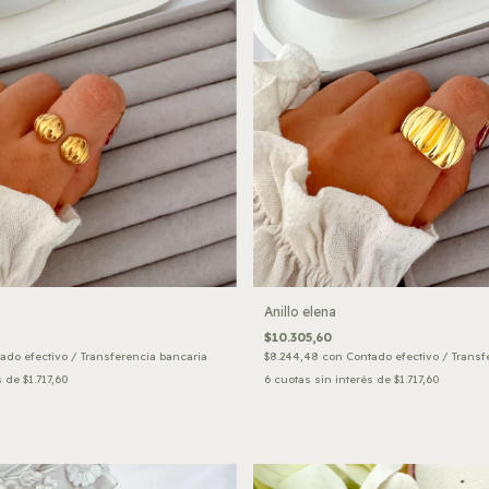
Anillo elena
$10.305,60
ado efectivo / Transferencia bancaria
$8.244,48
con
Contado efectivo / Transf
s de
$1.717,60
6
cuotas sin interés de
$1.717,60