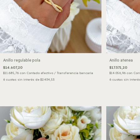
Anillo regulable pola
Anillo atenea
$14.607,20
$17.571,20
$11.685,76
con
Contado efectivo / Transferencia bancaria
$14.056,96
con
Cont
6
cuotas sin interés de
$2.434,53
6
cuotas sin interé