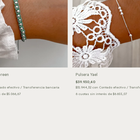
Green
Pulsera Yael
$39.930,40
ado efectivo / Transferencia bancaria
$31.944,32
con
Contado efectivo / Transf
s de
$5.066,67
6
cuotas sin interés de
$6.655,07