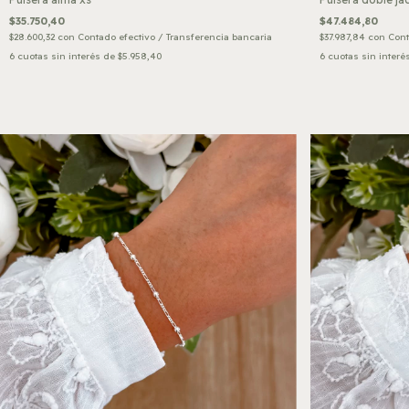
$47.484,80
$35.750,40
$37.987,84
con
Cont
$28.600,32
con
Contado efectivo / Transferencia bancaria
6
cuotas sin interé
6
cuotas sin interés de
$5.958,40