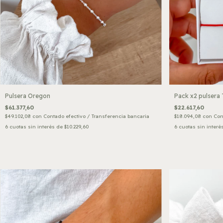
Pulsera Oregon
Pack x2 pulsera 
$61.377,60
$22.617,60
$49.102,08
con
Contado efectivo / Transferencia bancaria
$18.094,08
con
Con
6
cuotas sin interés de
$10.229,60
6
cuotas sin interé