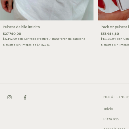
Pulsera de hilo infinito
Pack x2 pulsera 
$27.740,00
$53.944,80
$22.192,00
con
Contado efectivo / Transferencia bancaria
$43.155,84
con
Con
6
cuotas sin interés de
$4.623,33
6
cuotas sin interé
MENÚ PRINCI
Inicio
Plata 925