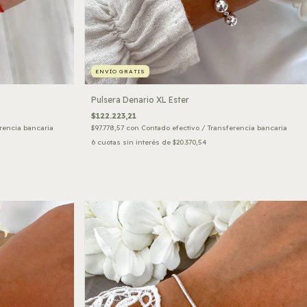
ENVÍO GRATIS
Pulsera Denario XL Ester
$122.223,21
rencia bancaria
$97.778,57
con
Contado efectivo / Transferencia bancaria
6
cuotas sin interés de
$20.370,54