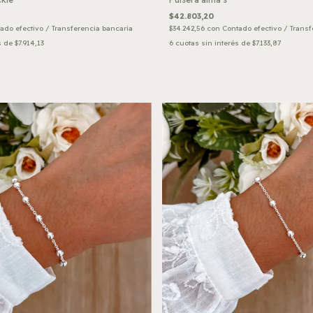
$42.803,20
$34.242,56
con
Contado efectivo / Transf
ado efectivo / Transferencia bancaria
6
cuotas sin interés de
$7.133,87
s de
$7.914,13