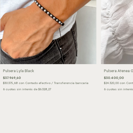
Pulsera Lyla Black
Pulsera Atenea 
$37.969,60
$30.400,00
$30.375,68
con
Contado efectivo / Transferencia bancaria
$24.320,00
con
Cont
6
cuotas sin interés de
$6.328,27
6
cuotas sin interé