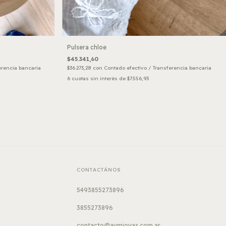
Pulsera chloe
$45.341,60
erencia bancaria
$36.273,28
con
Contado efectivo / Transferencia bancaria
6
cuotas sin interés de
$7.556,93
CONTACTÁNOS
5493855273896
3855273896
contacto@aymjoyas.com.ar