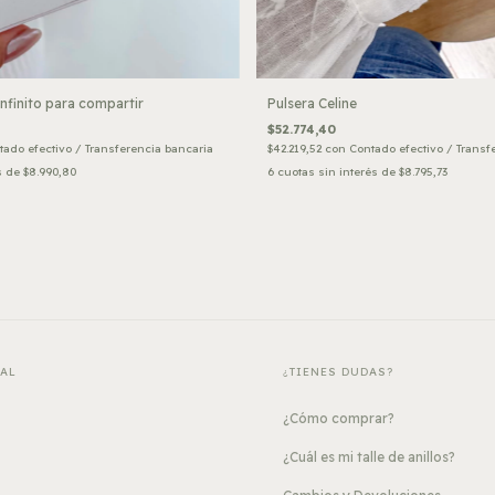
infinito para compartir
Pulsera Celine
$52.774,40
tado efectivo / Transferencia bancaria
$42.219,52
con
Contado efectivo / Transf
s de
$8.990,80
6
cuotas sin interés de
$8.795,73
PAL
¿TIENES DUDAS?
¿Cómo comprar?
¿Cuál es mi talle de anillos?