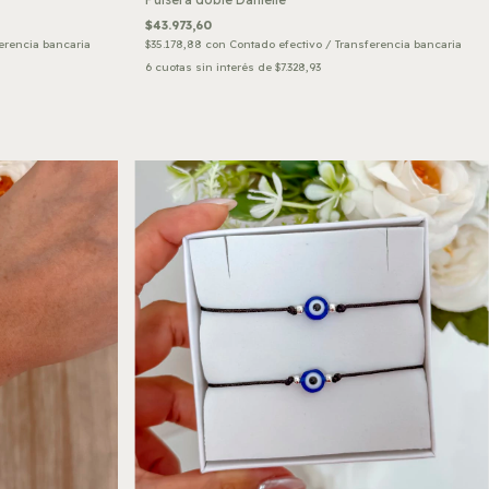
$43.973,60
erencia bancaria
$35.178,88
con
Contado efectivo / Transferencia bancaria
6
cuotas sin interés de
$7.328,93