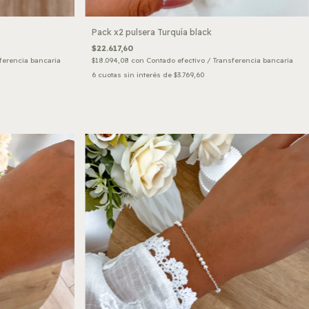
Pack x2 pulsera Turquía black
$22.617,60
ferencia bancaria
$18.094,08
con
Contado efectivo / Transferencia bancaria
6
cuotas sin interés de
$3.769,60