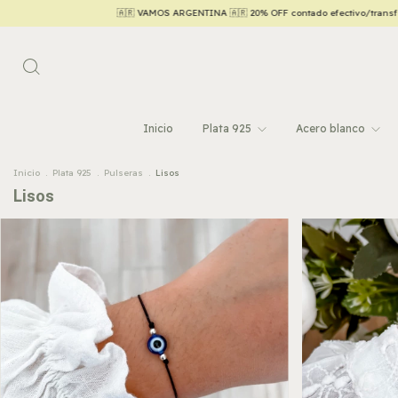
ENTINA 🇦🇷 20% OFF contado efectivo/transferencia 💵
Hasta 6 CUOTAS SIN INTERÉ
Inicio
Plata 925
Acero blanco
Inicio
.
Plata 925
.
Pulseras
.
Lisos
Lisos