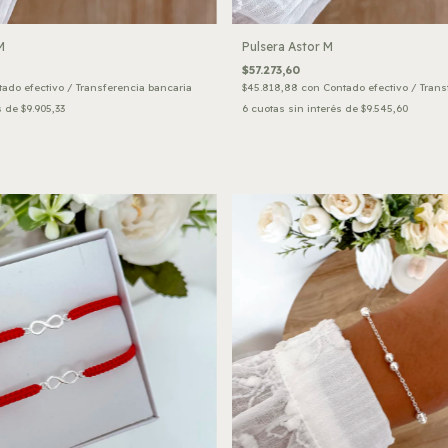
M
Pulsera Astor M
$57.273,60
ado efectivo / Transferencia bancaria
$45.818,88
con
Contado efectivo / Trans
s de
$9.905,33
6
cuotas sin interés de
$9.545,60