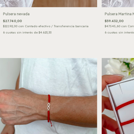
Pulsera nevada
Pulsera Martina 
$27.740,00
$59.432,00
$22.192,00
con
Contado efectivo / Transferencia bancaria
$47.545,60
con
Cont
6
cuotas sin interés de
$4.623,33
6
cuotas sin interé