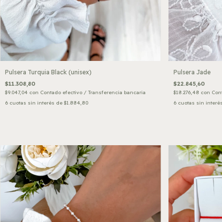
Pulsera Turquia Black (unisex)
Pulsera Jade
$11.308,80
$22.845,60
$9.047,04
con
Contado efectivo / Transferencia bancaria
$18.276,48
con
Cont
6
cuotas sin interés de
$1.884,80
6
cuotas sin interé