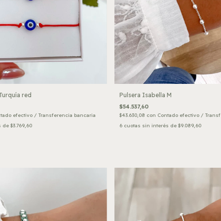
Turquía red
Pulsera Isabella M
$54.537,60
tado efectivo / Transferencia bancaria
$43.630,08
con
Contado efectivo / Trans
s de
$3.769,60
6
cuotas sin interés de
$9.089,60