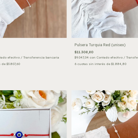
Pulsera Turquia Red (unisex)
$11.308,80
ado efectivo / Transferencia bancaria
$9.047,04
con
Contado efectivo / Transfe
s de
$3.807,60
6
cuotas sin interés de
$1.884,80