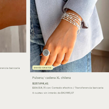
erencia bancaria
ENVÍO GRATIS
Pulsera/ cadena XL chilena
$257.898,41
$206.318,73
con
Contado efectivo / Transferencia bancaria
6
cuotas sin interés de
$42.983,07