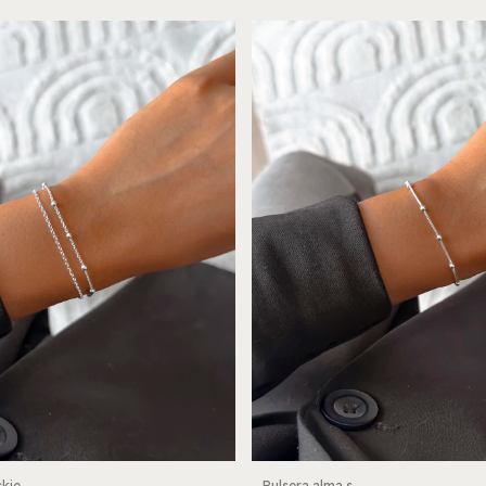
Pulsera alma s
ckie