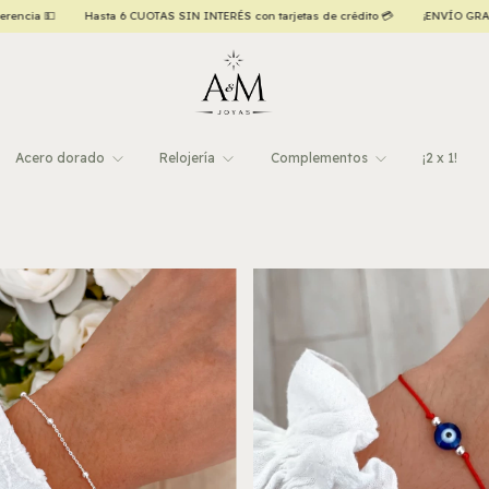
S con tarjetas de crédito 💳
¡ENVÍO GRATIS a todo el país, a partir de $120.000,00! 
Acero dorado
Relojería
Complementos
¡2 x 1!