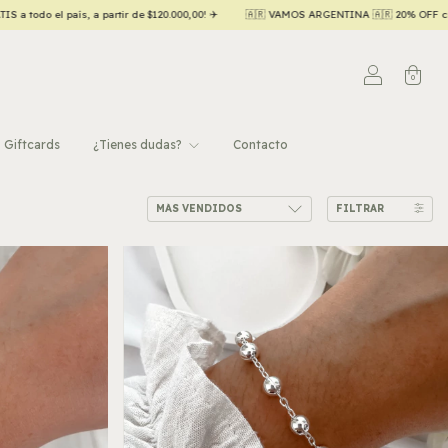
✈️
🇦🇷 VAMOS ARGENTINA 🇦🇷 20% OFF contado efectivo/transferencia 💵
Hast
0
Giftcards
¿Tienes dudas?
Contacto
FILTRAR